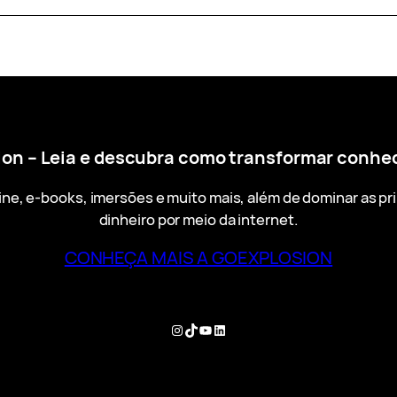
ion – Leia e descubra como transformar conh
ine, e-books, imersões e muito mais, além de dominar as pri
dinheiro por meio da internet.
CONHEÇA MAIS A GOEXPLOSION
Instagram
TikTok
YouTube
LinkedIn