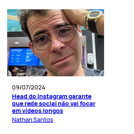
09/07/2024
Head do Instagram garante
que rede social não vai focar
em vídeos longos
Nathan Santos