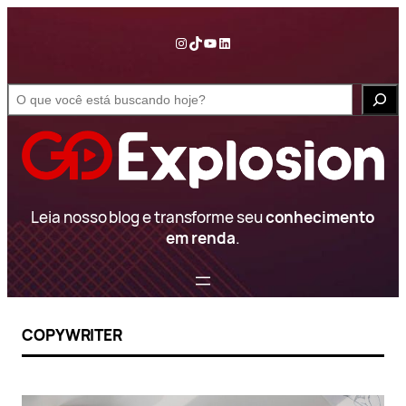
Pular
para
Instagram
TikTok
YouTube
LinkedIn
o
conteúdo
S
e
a
r
c
h
Leia nosso blog e transforme seu
conhecimento
em renda
.
COPYWRITER