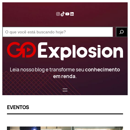
Pular
para
Instagram
TikTok
YouTube
LinkedIn
o
conteúdo
S
e
a
r
c
h
Leia nosso blog e transforme seu
conhecimento
em renda
.
EVENTOS