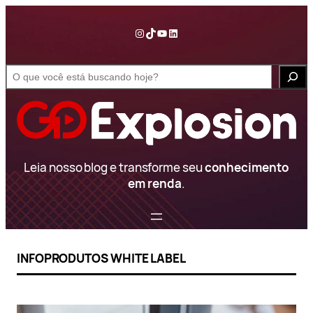
Pular
para
Instagram
TikTok
YouTube
LinkedIn
o
conteúdo
S
e
a
r
c
h
Leia nosso blog e transforme seu
conhecimento
em renda
.
INFOPRODUTOS WHITE LABEL