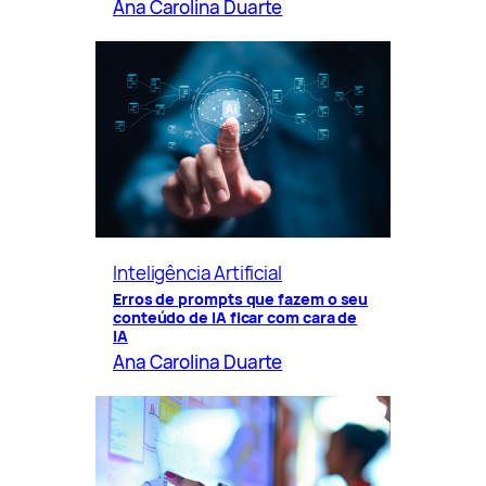
Ana Carolina Duarte
Inteligência Artificial
Erros de prompts que fazem o seu
conteúdo de IA ficar com cara de
IA
Ana Carolina Duarte