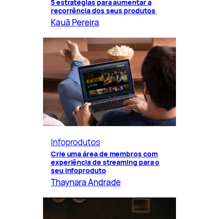
5 estratégias para aumentar a
recorrência dos seus produtos
Kauã Pereira
Infoprodutos
Crie uma área de membros com
experiência de streaming para o
seu infoproduto
Thaynara Andrade