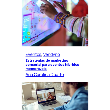
Eventos
, 
Vendyno
Estratégias de marketing
sensorial para eventos híbridos
memoráveis
Ana Carolina Duarte