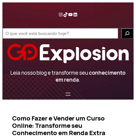
Pular
para
Instagram
TikTok
YouTube
LinkedIn
o
conteúdo
S
e
a
r
c
h
Leia nosso blog e transforme seu
conhecimento
em renda
.
Como Fazer e Vender um Curso
Online: Transforme seu
Conhecimento em Renda Extra