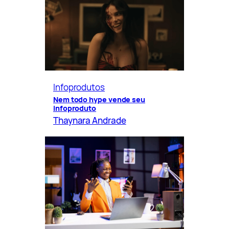
Infoprodutos
Nem todo hype vende seu
infoproduto
Thaynara Andrade