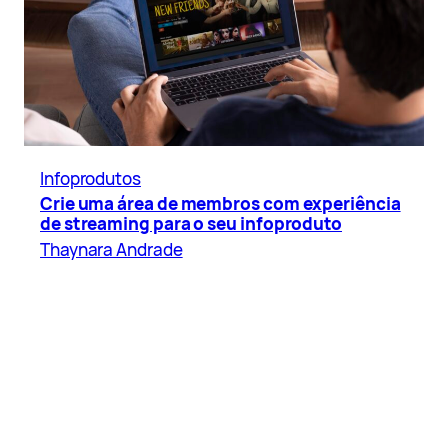
Infoprodutos
Crie uma área de membros com experiência
de streaming para o seu infoproduto
Thaynara Andrade