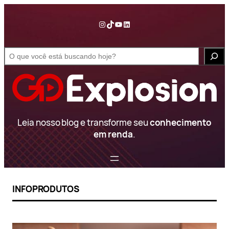
Pular
para
Instagram
TikTok
YouTube
LinkedIn
o
conteúdo
S
e
a
r
c
h
Leia nosso blog e transforme seu
conhecimento
em renda
.
INFOPRODUTOS