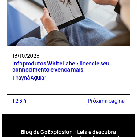
13/10/2025
Infoprodutos White Label: licencie seu
conhecimento e venda mais
Thayná Aguiar
1
2
3
4
Próxima página
Blog da GoExplosion – Leia e descubra