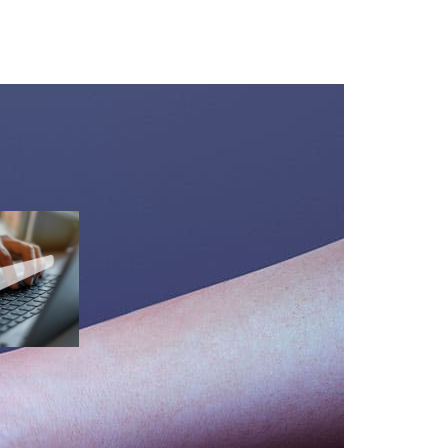
ES
n
esquisa
chave