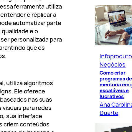
ssa ferramenta utiliza
ntender e replicar a
pode automatizar parte
 qualidade e o
ser personalizada para
garantindo que os
os.
Infoprodut
Negócios
Como criar
programas de
, utiliza algoritmos
mentoria em 
escaláveis e
signs. Ele oferece
lucrativos
s baseados nas suas
Ana Carolin
 visuais para redes
Duarte
so, sua interface
es criem conteúdos