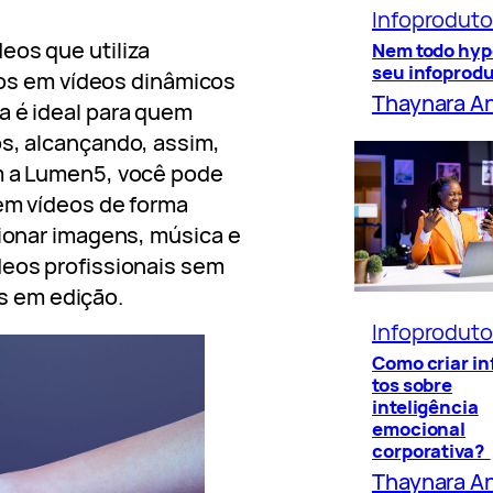
Infoprodut
eos que utiliza
Nem todo hyp
seu infoprod
xtos em vídeos dinâmicos
Thaynara A
a é ideal para quem
os, alcançando, assim,
om a Lumen5, você pode
 em vídeos de forma
cionar imagens, música e
deos profissionais sem
 em edição.
Infoprodut
Como criar i
tos sobre
inteligência
emocional
corporativa?
Thaynara A