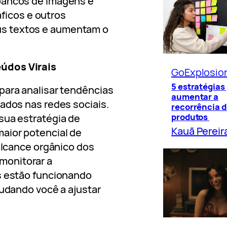
bancos de imagens e
áficos e outros
s textos e aumentam o
údos Virais
GoExplosio
5 estratégias
para analisar tendências
aumentar a
ados nas redes sociais.
recorrência d
produtos
sua estratégia de
Kauã Pereir
aior potencial de
 alcance orgânico dos
monitorar a
s estão funcionando
judando você a ajustar
o