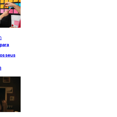
n
 para
os seus
a