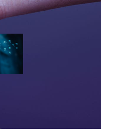
eiro
a
pts que
A ficar
A
a