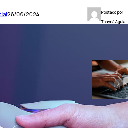
Postado por
cial
26/06/2024
Thayná Aguiar
POSTS RECENT
GoExplosio
Como fazer p
de palavras-