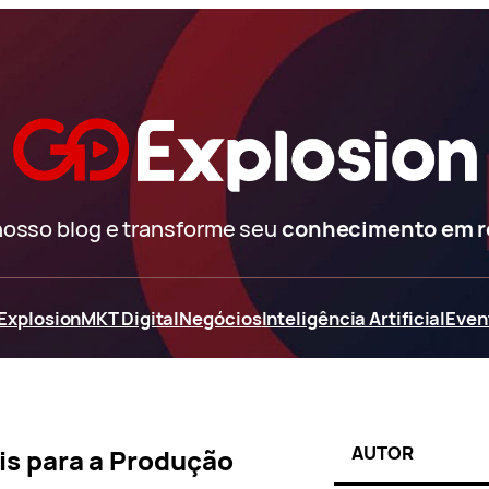
nosso blog e transforme seu
conhecimento em 
Explosion
MKT Digital
Negócios
Inteligência Artificial
Even
AUTOR
ais para a Produção