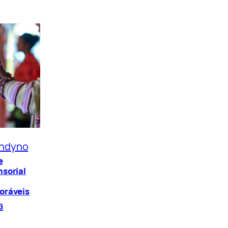
ndyno
e
nsorial
oráveis
a