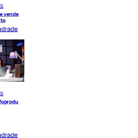
os
e vende
uto
ndrade
os
nfoprodu
ndrade