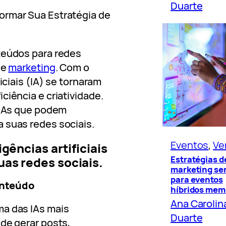
Duarte
rmar Sua Estratégia de
teúdos para redes
de
marketing
. Com o
iciais (IA) se tornaram
ciência e criatividade.
s IAs que podem
 suas redes sociais.
Eventos
, 
Ve
gências artificiais
Estratégias d
as redes sociais.
marketing se
para eventos
onteúdo
híbridos mem
Ana Carolin
ma das IAs mais
Duarte
 de gerar posts,