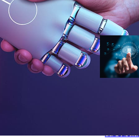
para seu prim
infoproduto
Ana Carolin
Duarte
Inteligência
Artificial
Erros de prom
fazem o seu
conteúdo de I
com cara de I
Ana Carolin