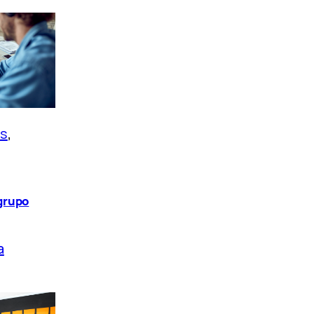
os
, 
grupo
a