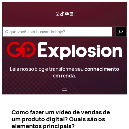
Pular
para
Instagram
TikTok
YouTube
LinkedIn
o
conteúdo
S
e
a
r
c
h
Leia nosso blog e transforme seu
conhecimento
em renda
.
Como fazer um vídeo de vendas de
um produto digital? Quais são os
elementos principais?