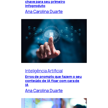
chave para seu primeiro
infoproduto
Ana Carolina Duarte
Inteligência Artificial
Erros de prompts que fazem o seu
conteúdo de IA ficar com cara de
IA
Ana Carolina Duarte