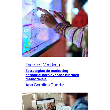
Eventos
, 
Vendyno
Estratégias de marketing
sensorial para eventos híbridos
memoráveis
Ana Carolina Duarte