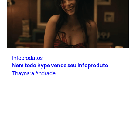
Infoprodutos
Nem todo hype vende seu infoproduto
Thaynara Andrade