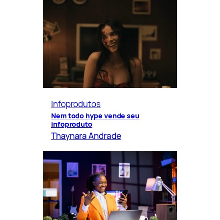
Infoprodutos
Nem todo hype vende seu
infoproduto
Thaynara Andrade