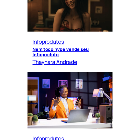
Infoprodutos
Nem todo hype vende seu
infoproduto
Thaynara Andrade
Infoprodutos