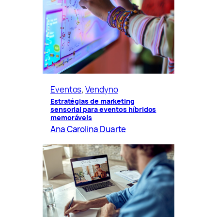
Eventos
, 
Vendyno
Estratégias de marketing
sensorial para eventos híbridos
memoráveis
Ana Carolina Duarte