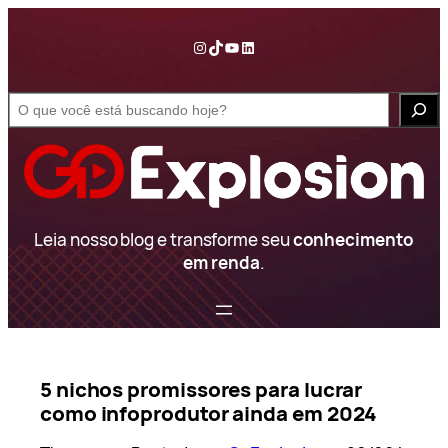
Pular
para
Instagram
TikTok
YouTube
LinkedIn
o
conteúdo
S
e
a
r
c
h
Leia nosso blog e transforme seu
conhecimento
em renda
.
5 nichos promissores para lucrar
como infoprodutor ainda em 2024