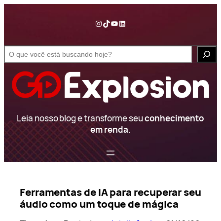
Pular
para
Instagram
TikTok
YouTube
LinkedIn
o
conteúdo
S
e
a
r
c
h
Leia nosso blog e transforme seu
conhecimento
em renda
.
Ferramentas de IA para recuperar seu
áudio como um toque de mágica