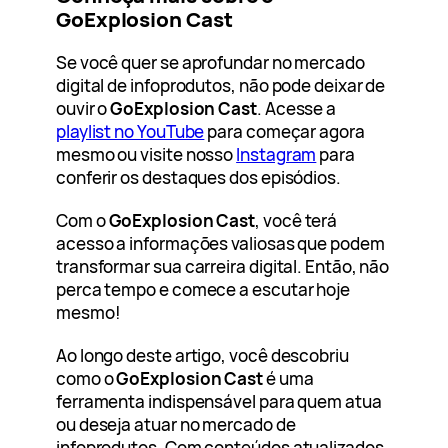
GoExplosion Cast
Se você quer se aprofundar no mercado
digital de infoprodutos, não pode deixar de
ouvir o
GoExplosion Cast
. Acesse a
playlist no YouTube
para começar agora
mesmo ou visite nosso
Instagram
para
conferir os destaques dos episódios.
Com o
GoExplosion Cast
, você terá
acesso a informações valiosas que podem
transformar sua carreira digital. Então, não
perca tempo e comece a escutar hoje
mesmo!
Ao longo deste artigo, você descobriu
como o
GoExplosion Cast
é uma
ferramenta indispensável para quem atua
ou deseja atuar no mercado de
infoprodutos. Com conteúdos atualizados,