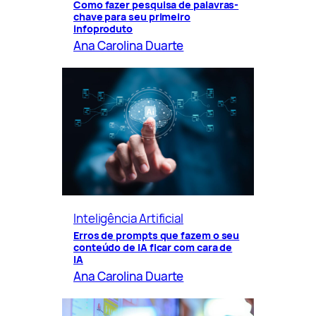
Como fazer pesquisa de palavras-
chave para seu primeiro
infoproduto
Ana Carolina Duarte
Inteligência Artificial
Erros de prompts que fazem o seu
conteúdo de IA ficar com cara de
IA
Ana Carolina Duarte