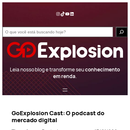
Pular
para
Instagram
TikTok
YouTube
LinkedIn
o
conteúdo
S
e
a
r
c
h
Leia nosso blog e transforme seu
conhecimento
em renda
.
GoExplosion Cast: O podcast do
mercado digital