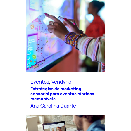
Eventos
, 
Vendyno
Estratégias de marketing
sensorial para eventos híbridos
memoráveis
Ana Carolina Duarte