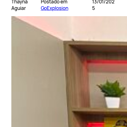
Thayná
Postado em
13/01/202
Aguiar
GoExplosion
5