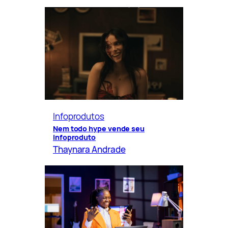
Infoprodutos
Nem todo hype vende seu
infoproduto
Thaynara Andrade