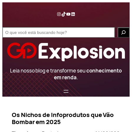
Pular
para
Instagram
TikTok
YouTube
LinkedIn
o
conteúdo
S
e
a
r
c
h
Leia nosso blog e transforme seu
conhecimento
em renda
.
Os Nichos de Infoprodutos que Vão
Bombar em 2025