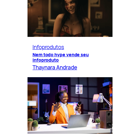
Infoprodutos
Nem todo hype vende seu
infoproduto
Thaynara Andrade