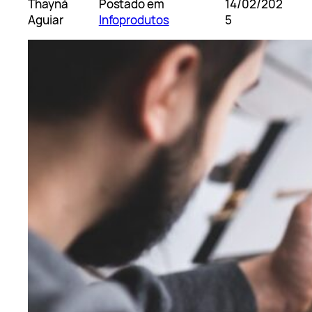
Thayná
Postado em
14/02/202
Aguiar
Infoprodutos
5