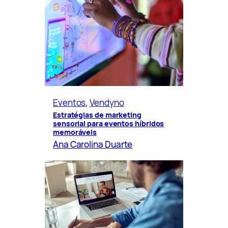
Eventos
, 
Vendyno
Estratégias de marketing
sensorial para eventos híbridos
memoráveis
Ana Carolina Duarte