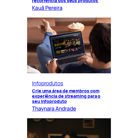
recorrência dos seus produtos
Kauã Pereira
Infoprodutos
Crie uma área de membros com
experiência de streaming para o
seu infoproduto
Thaynara Andrade