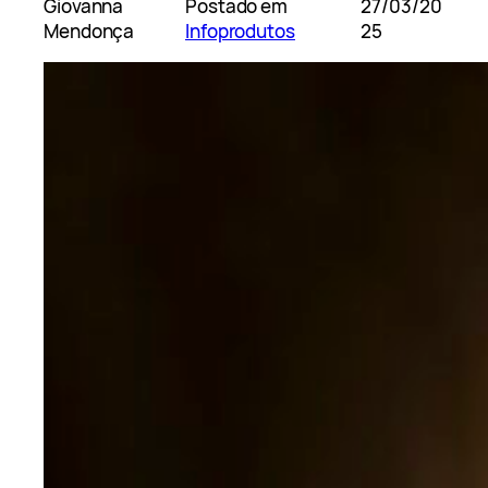
Giovanna
Postado em
27/03/20
Mendonça
Infoprodutos
25