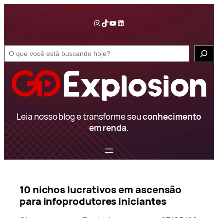
Pular
para
Instagram
TikTok
YouTube
LinkedIn
o
conteúdo
S
e
a
r
c
h
Leia nosso blog e transforme seu
conhecimento
em renda
.
10 nichos lucrativos em ascensão
para infoprodutores iniciantes