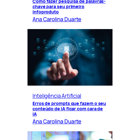
Como fazer pesquisa de palavras-
chave para seu primeiro
infoproduto
Ana Carolina Duarte
Inteligência Artificial
Erros de prompts que fazem o seu
conteúdo de IA ficar com cara de
IA
Ana Carolina Duarte