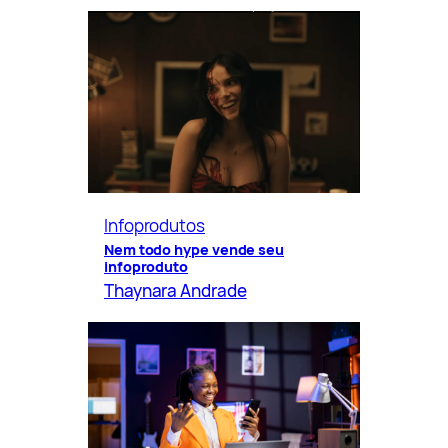
Infoprodutos
Nem todo hype vende seu
infoproduto
Thaynara Andrade