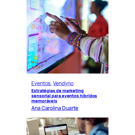
Eventos
, 
Vendyno
Estratégias de marketing
sensorial para eventos híbridos
memoráveis
Ana Carolina Duarte