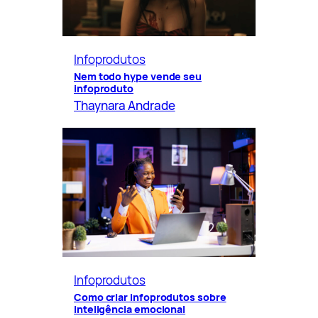
Infoprodutos
Nem todo hype vende seu
infoproduto
Thaynara Andrade
Infoprodutos
Como criar infoprodutos sobre
inteligência emocional