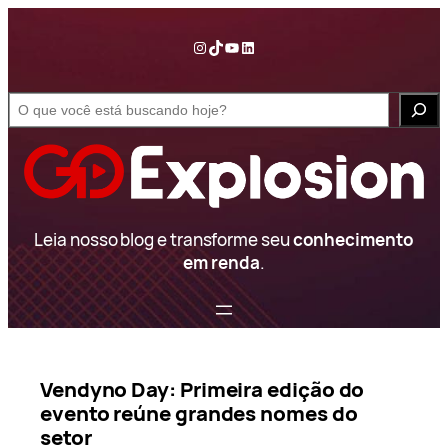
Pular
para
Instagram
TikTok
YouTube
LinkedIn
o
conteúdo
S
e
a
r
c
h
Leia nosso blog e transforme seu
conhecimento
em renda
.
Vendyno Day: Primeira edição do
evento reúne grandes nomes do
setor