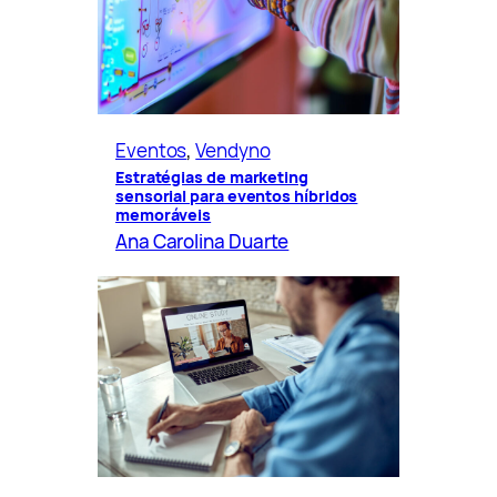
Eventos
, 
Vendyno
Estratégias de marketing
sensorial para eventos híbridos
memoráveis
Ana Carolina Duarte