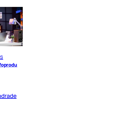
os
nfoprodu
ndrade