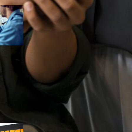
os
, 
grupo
a