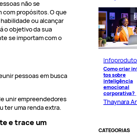
pessoas não se
 com propósitos. O que
habilidade ou alcançar
á o objetivo da sua
nte se importam com o
Infoprodut
Como criar i
tos sobre
reunir pessoas em busca
inteligência
emocional
corporativa?
ode unir empreendedores
Thaynara A
u ter uma renda extra.
te e trace um
CATEGORIAS