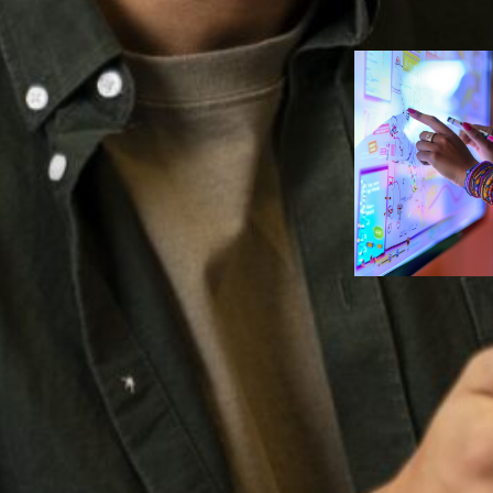
Duarte
Eventos
, 
Ve
Estratégias d
marketing se
para eventos
híbridos mem
Ana Carolin
Duarte