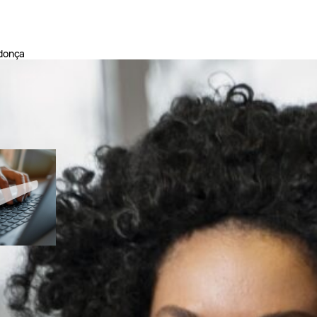
donça
ES
n
esquisa
chave