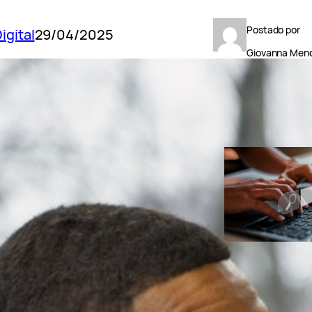
Postado por
igital
29/04/2025
Giovanna Men
POSTS RECENT
GoExplosio
Como fazer p
de palavras-