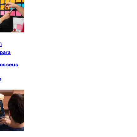
n
 para
os seus
a