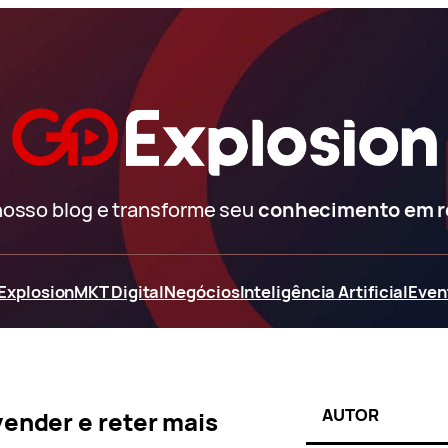
nosso blog e transforme seu
conhecimento em 
Explosion
MKT Digital
Negócios
Inteligência Artificial
Even
AUTOR
ender e reter mais