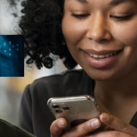
eiro
a
pts que
A ficar
A
a