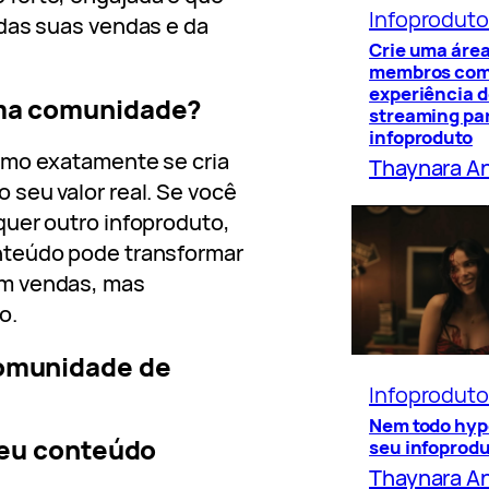
Infoprodut
das suas vendas e da
Crie uma área
membros co
experiência 
uma comunidade?
streaming par
infoproduto
omo exatamente se cria
Thaynara A
seu valor real. Se você
quer outro infoproduto,
nteúdo pode transformar
em vendas, mas
o.
comunidade de
Infoprodut
Nem todo hyp
 seu conteúdo
seu infoprod
Thaynara A