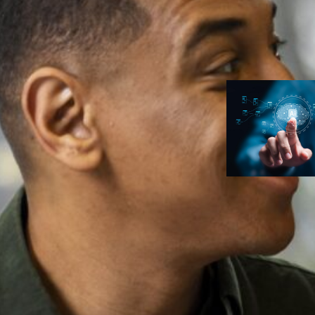
para seu prim
infoproduto
Ana Carolin
Duarte
Inteligência
Artificial
Erros de prom
fazem o seu
conteúdo de I
com cara de I
Ana Carolin