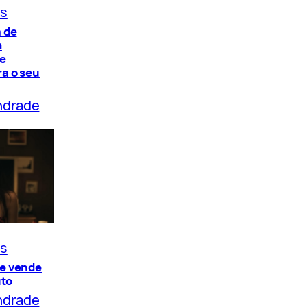
os
 de
m
de
a o seu
ndrade
os
e vende
uto
ndrade