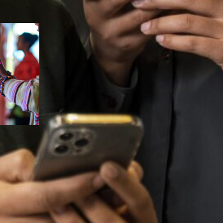
ndyno
e
nsorial
oráveis
a