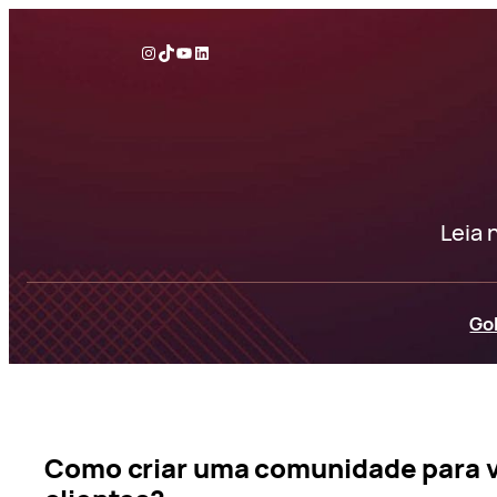
Pular
para
Instagram
TikTok
YouTube
LinkedIn
o
conteúdo
Leia 
Go
Como criar uma comunidade para v