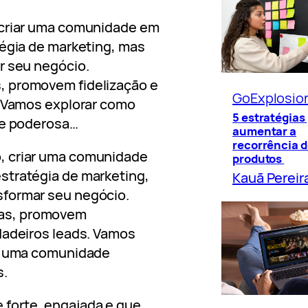
 criar uma comunidade em
égia de marketing, mas
r seu negócio.
 promovem fidelização e
GoExplosio
. Vamos explorar como
5 estratégias
de poderosa…
aumentar a
recorrência d
, criar uma comunidade
produtos
stratégia de marketing,
Kauã Pereir
sformar seu negócio.
as, promovem
dadeiros leads. Vamos
ir uma comunidade
s.
forte, engajada e que