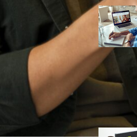
Infoprodut
Negócios
Como criar
programas de
mentoria em 
escaláveis e
lucrativos
Ana Carolin
Duarte