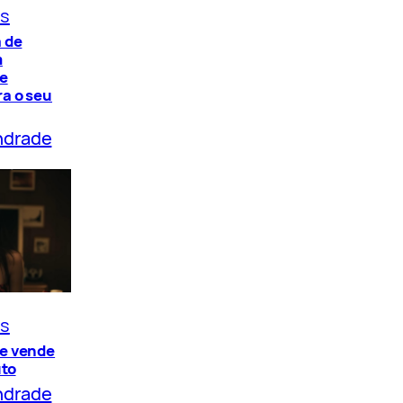
os
 de
m
de
a o seu
ndrade
os
e vende
uto
ndrade