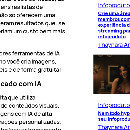
Infoprodut
ens realistas de
Crie uma área
 não só oferecem uma
membros co
geram resultados que, se
experiência 
teriam um custo bem mais
streaming par
infoproduto
Thaynara A
ores ferramentas de IA
mo você cria imagens,
eis e de forma gratuita!
icado com IA
ta que utiliza
Infoprodut
ão de conteúdos visuais.
Nem todo hyp
gens com IA de alta
seu infoprod
strações personalizadas.
Thaynara A
 interface extremamente