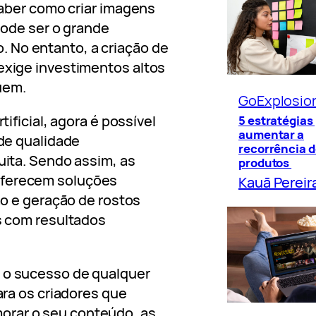
saber como criar imagens
 pode ser o grande
co. No entanto, a criação de
exige investimentos altos
uem.
GoExplosio
tificial, agora é possível
5 estratégias
aumentar a
 de qualidade
recorrência d
tuita. Sendo assim, as
produtos
oferecem soluções
Kauã Pereir
ção e geração de rostos
as com resultados
a o sucesso de qualquer
para os criadores que
orar o seu conteúdo, as