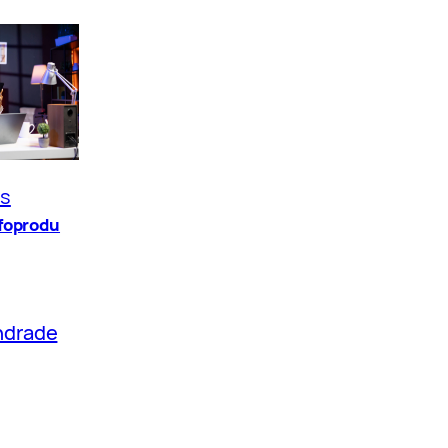
os
nfoprodu
ndrade