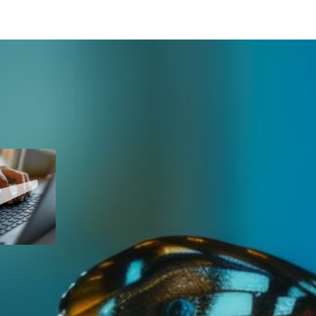
uarte
ES
n
esquisa
chave