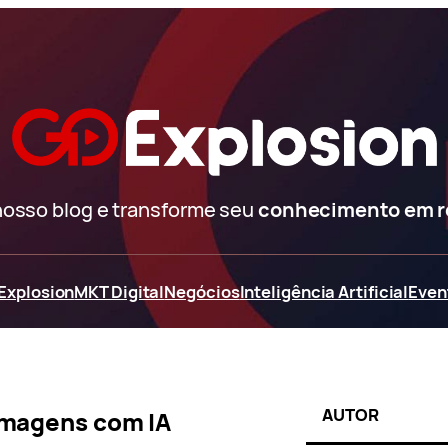
nosso blog e transforme seu
conhecimento em 
Explosion
MKT Digital
Negócios
Inteligência Artificial
Even
AUTOR
imagens com IA