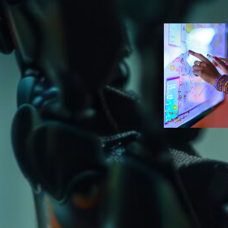
Duarte
Eventos
, 
Ve
Estratégias d
marketing se
para eventos
híbridos mem
Ana Carolin
Duarte