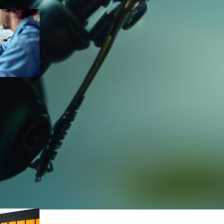
os
, 
grupo
a