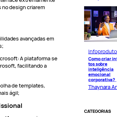
s no design criarem
abilidades avançadas em
s;
Infoprodut
crosoft: A plataforma se
Como criar i
tos sobre
osoft, facilitando a
inteligência
emocional
corporativa?
scolha de templates,
Thaynara A
ais ágil;
issional
CATEGORIAS