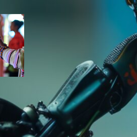
ndyno
e
nsorial
oráveis
a