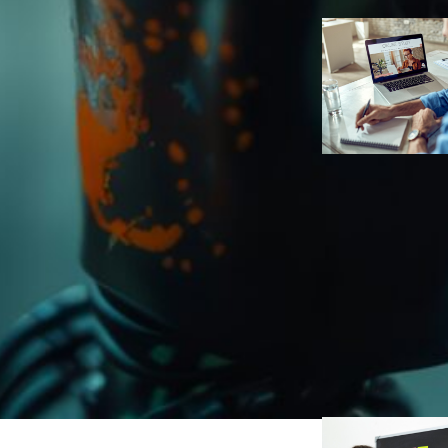
Infoprodut
Negócios
Como criar
programas de
mentoria em 
escaláveis e
lucrativos
Ana Carolin
Duarte