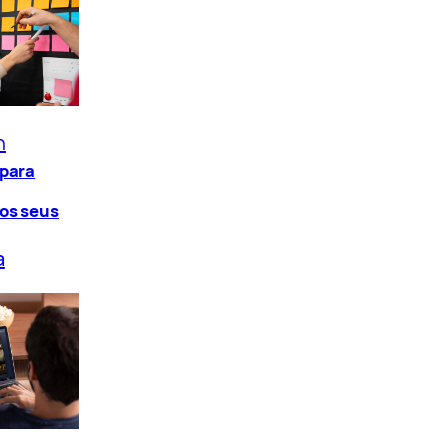
n
 para
os seus
a