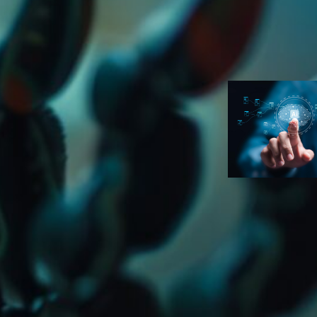
para seu prim
infoproduto
Ana Carolin
Duarte
Inteligência
Artificial
Erros de prom
fazem o seu
conteúdo de I
com cara de I
Ana Carolin