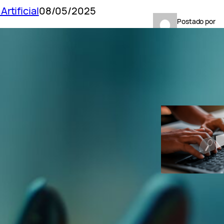
Artificial
08/05/2025
Postado por
Ana Carolina D
POSTS RECENT
GoExplosio
Como fazer p
de palavras-