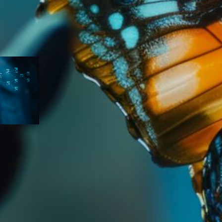
eiro
a
pts que
A ficar
A
a