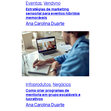
Eventos
, 
Vendyno
Estratégias de marketing
sensorial para eventos híbridos
memoráveis
Ana Carolina Duarte
Infoprodutos
, 
Negócios
Como criar programas de
mentoria em grupo escaláveis e
lucrativos
Ana Carolina Duarte