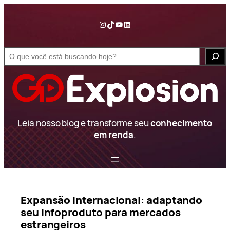
Pular
para
Instagram
TikTok
YouTube
LinkedIn
o
conteúdo
S
e
a
r
c
h
Leia nosso blog e transforme seu
conhecimento
em renda
.
Expansão internacional: adaptando
seu infoproduto para mercados
estrangeiros