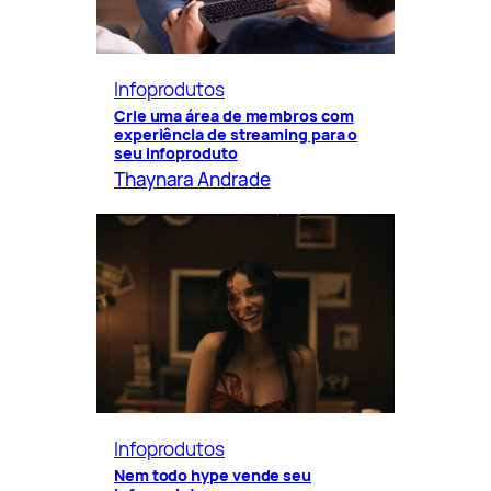
Infoprodutos
Crie uma área de membros com
experiência de streaming para o
seu infoproduto
Thaynara Andrade
Infoprodutos
Nem todo hype vende seu