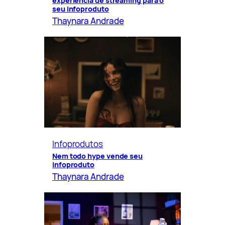
experiência de streaming para o
seu infoproduto
Thaynara Andrade
Infoprodutos
Nem todo hype vende seu
infoproduto
Thaynara Andrade