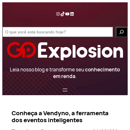
Pular
para
Instagram
TikTok
YouTube
LinkedIn
o
conteúdo
S
e
a
r
c
h
Leia nosso blog e transforme seu
conhecimento
em renda
.
Conheça a Vendyno, a ferramenta
dos eventos inteligentes