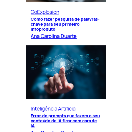
GoExplosion
Como fazer pesquisa de palavras-
chave para seu primeiro
infoproduto
Ana Carolina Duarte
Inteligência Artificial
Erros de prompts que fazem o seu
conteúdo de IA ficar com cara de
IA