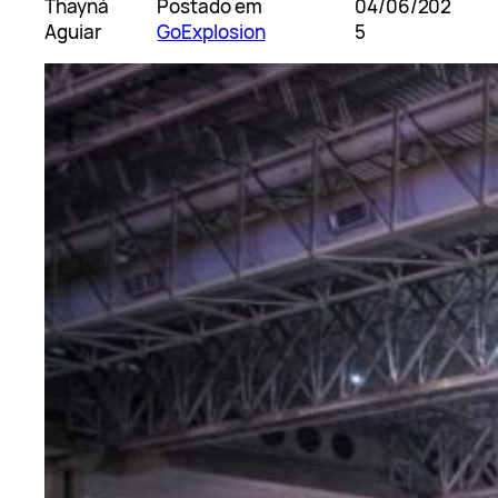
Thayná
Postado em
04/06/202
Aguiar
GoExplosion
5