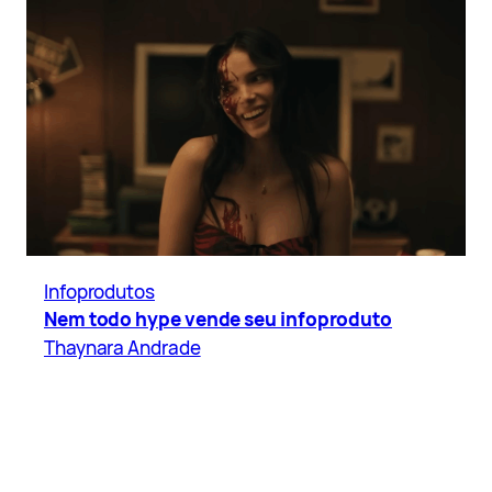
Infoprodutos
Nem todo hype vende seu infoproduto
Thaynara Andrade