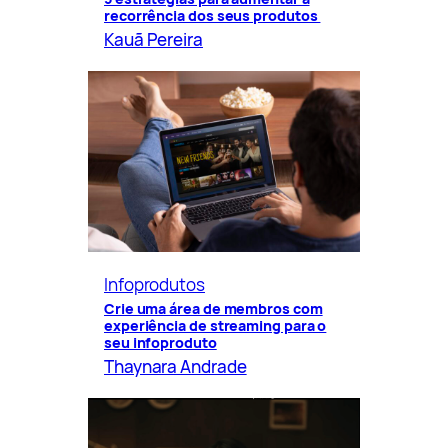
recorrência dos seus produtos
Kauã Pereira
Infoprodutos
Crie uma área de membros com
experiência de streaming para o
seu infoproduto
Thaynara Andrade