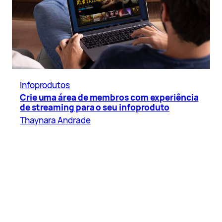
Infoprodutos
Crie uma área de membros com experiência
de streaming para o seu infoproduto
Thaynara Andrade