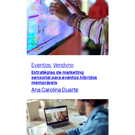
Eventos
, 
Vendyno
Estratégias de marketing
sensorial para eventos híbridos
memoráveis
Ana Carolina Duarte