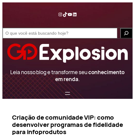
Pular
para
Instagram
TikTok
YouTube
LinkedIn
o
conteúdo
S
e
a
r
c
h
Leia nosso blog e transforme seu
conhecimento
em renda
.
Criação de comunidade VIP: como
desenvolver programas de fidelidade
para infoprodutos