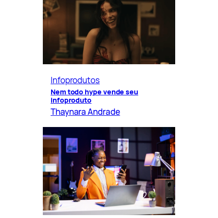
Infoprodutos
Nem todo hype vende seu
infoproduto
Thaynara Andrade