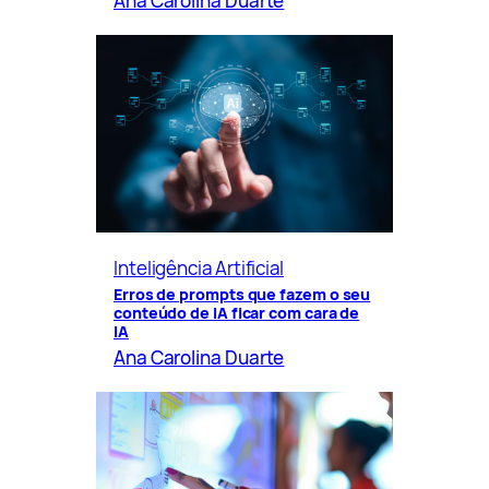
Ana Carolina Duarte
Inteligência Artificial
Erros de prompts que fazem o seu
conteúdo de IA ficar com cara de
IA
Ana Carolina Duarte