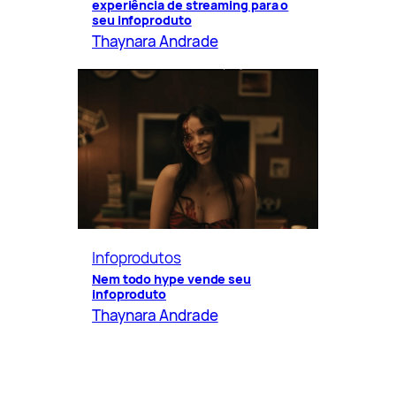
experiência de streaming para o
seu infoproduto
Thaynara Andrade
Infoprodutos
Nem todo hype vende seu
infoproduto
Thaynara Andrade