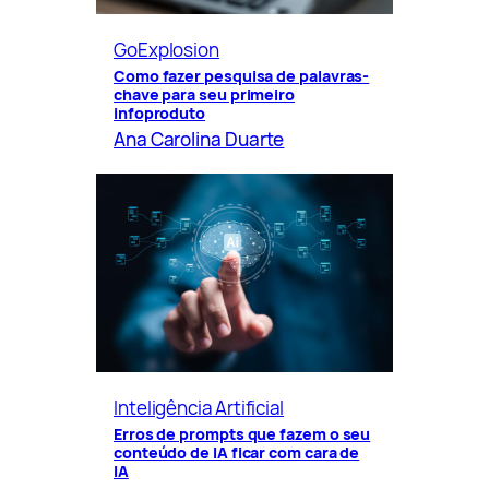
GoExplosion
Como fazer pesquisa de palavras-
chave para seu primeiro
infoproduto
Ana Carolina Duarte
Inteligência Artificial
Erros de prompts que fazem o seu
conteúdo de IA ficar com cara de
IA