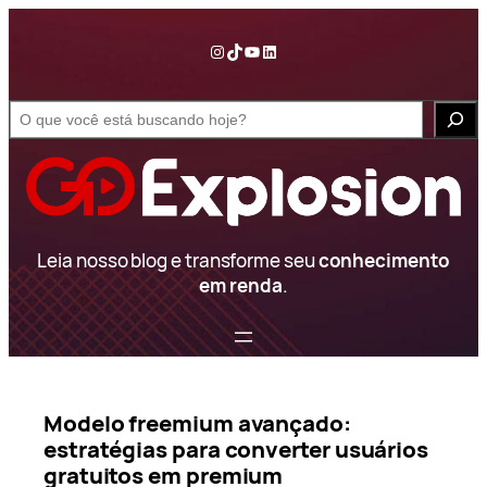
Pular
para
Instagram
TikTok
YouTube
LinkedIn
o
conteúdo
S
e
a
r
c
h
Leia nosso blog e transforme seu
conhecimento
em renda
.
Modelo freemium avançado:
estratégias para converter usuários
gratuitos em premium