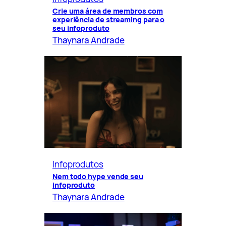
Crie uma área de membros com
experiência de streaming para o
seu infoproduto
Thaynara Andrade
Infoprodutos
Nem todo hype vende seu
infoproduto
Thaynara Andrade