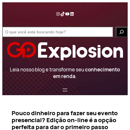
Pular
para
Instagram
TikTok
YouTube
LinkedIn
o
conteúdo
S
e
a
r
c
h
Leia nosso blog e transforme seu
conhecimento
em renda
.
Pouco dinheiro para fazer seu evento
presencial? Edição on-line é a opção
perfeita para dar o primeiro passo