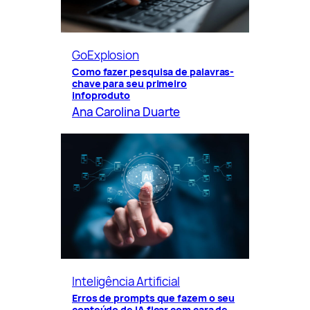
GoExplosion
Como fazer pesquisa de palavras-
chave para seu primeiro
infoproduto
Ana Carolina Duarte
Inteligência Artificial
Erros de prompts que fazem o seu
conteúdo de IA ficar com cara de