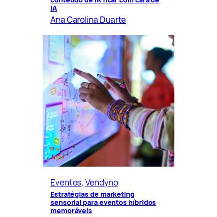
IA
Ana Carolina Duarte
Eventos
, 
Vendyno
Estratégias de marketing
sensorial para eventos híbridos
memoráveis