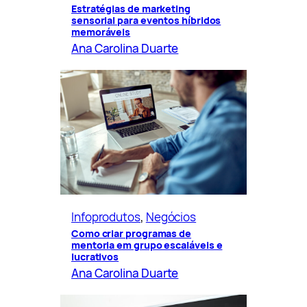
Estratégias de marketing
sensorial para eventos híbridos
memoráveis
Ana Carolina Duarte
Infoprodutos
, 
Negócios
Como criar programas de
mentoria em grupo escaláveis e
lucrativos
Ana Carolina Duarte