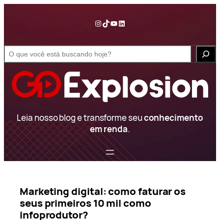
Pular
para
Instagram
TikTok
YouTube
LinkedIn
o
conteúdo
S
e
a
r
c
h
Leia nosso blog e transforme seu
conhecimento
em renda
.
Marketing digital: como faturar os
seus primeiros 10 mil como
infoprodutor?