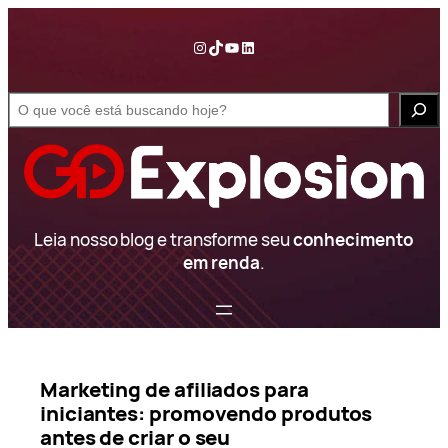
Pular
para
Instagram
TikTok
YouTube
LinkedIn
o
conteúdo
S
e
a
r
c
h
Leia nosso blog e transforme seu
conhecimento
em renda
.
Marketing de afiliados para
iniciantes: promovendo produtos
antes de criar o seu