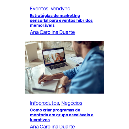
Eventos
, 
Vendyno
Estratégias de marketing
sensorial para eventos híbridos
memoráveis
Ana Carolina Duarte
Infoprodutos
, 
Negócios
Como criar programas de
mentoria em grupo escaláveis e
lucrativos
Ana Carolina Duarte