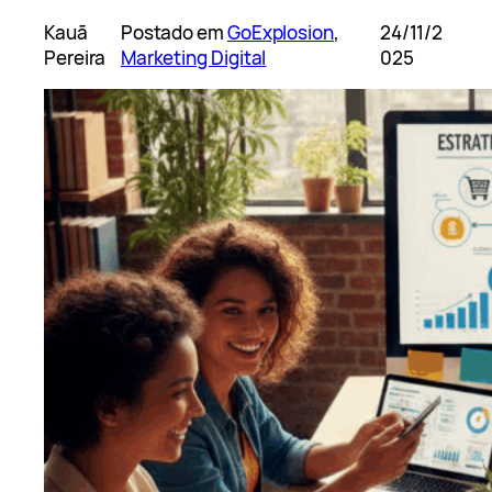
Kauã
Postado em
GoExplosion
, 
24/11/2
Pereira
Marketing Digital
025