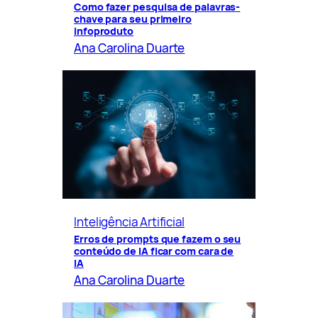
Como fazer pesquisa de palavras-
chave para seu primeiro
infoproduto
Ana Carolina Duarte
Inteligência Artificial
Erros de prompts que fazem o seu
conteúdo de IA ficar com cara de
IA
Ana Carolina Duarte