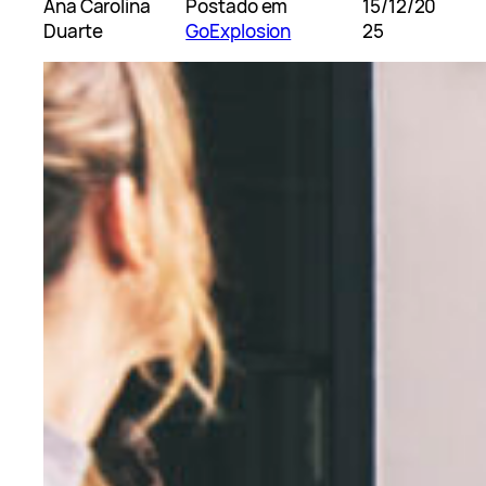
Ana Carolina
Postado em
15/12/20
Duarte
GoExplosion
25