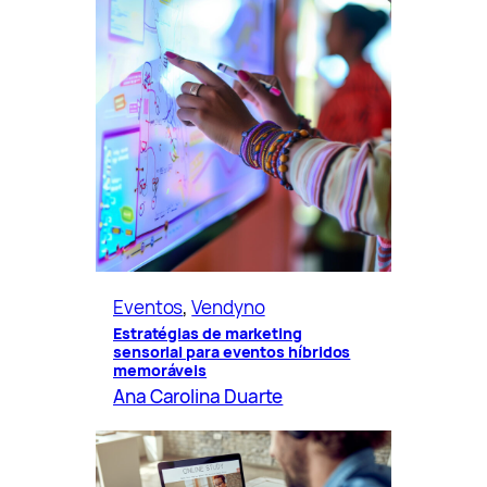
Eventos
, 
Vendyno
Estratégias de marketing
sensorial para eventos híbridos
memoráveis
Ana Carolina Duarte