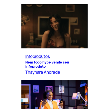
Infoprodutos
Nem todo hype vende seu
infoproduto
Thaynara Andrade