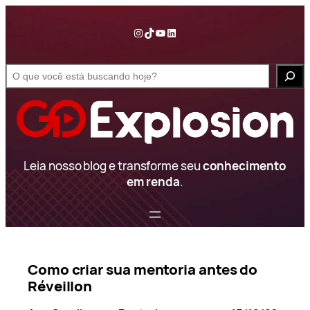
Pular
para
Instagram
TikTok
YouTube
LinkedIn
o
conteúdo
S
e
a
r
c
h
Leia nosso blog e transforme seu
conhecimento
em renda
.
Como criar sua mentoria antes do
Réveillon