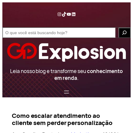
Pular
para
Instagram
TikTok
YouTube
LinkedIn
o
conteúdo
S
e
a
r
c
h
Leia nosso blog e transforme seu
conhecimento
em renda
.
Como escalar atendimento ao
cliente sem perder personalização