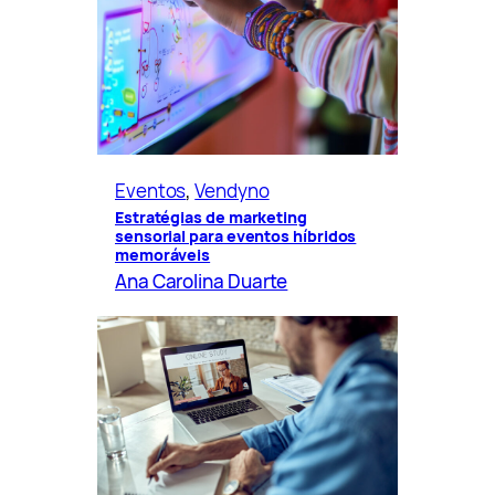
Eventos
, 
Vendyno
Estratégias de marketing
sensorial para eventos híbridos
memoráveis
Ana Carolina Duarte