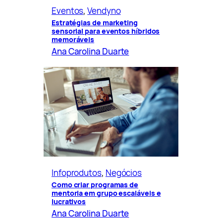
Eventos
, 
Vendyno
Estratégias de marketing
sensorial para eventos híbridos
memoráveis
Ana Carolina Duarte
Infoprodutos
, 
Negócios
Como criar programas de
mentoria em grupo escaláveis e
lucrativos
Ana Carolina Duarte