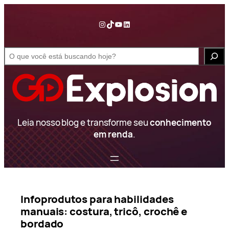
Pular
para
Instagram
TikTok
YouTube
LinkedIn
o
conteúdo
S
e
a
r
c
h
Leia nosso blog e transforme seu
conhecimento
em renda
.
Infoprodutos para habilidades
manuais: costura, tricô, crochê e
bordado