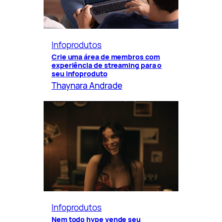
Infoprodutos
Crie uma área de membros com
experiência de streaming para o
seu infoproduto
Thaynara Andrade
Infoprodutos
Nem todo hype vende seu