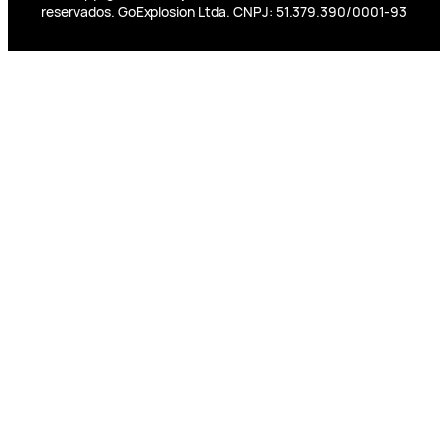
reservados. GoExplosion Ltda. CNPJ: 51.379.390/0001-93