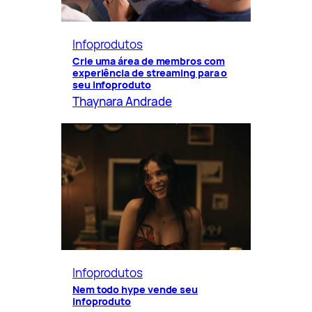
Infoprodutos
Crie uma área de membros com
experiência de streaming para o
seu infoproduto
Thaynara Andrade
Infoprodutos
Nem todo hype vende seu
infoproduto