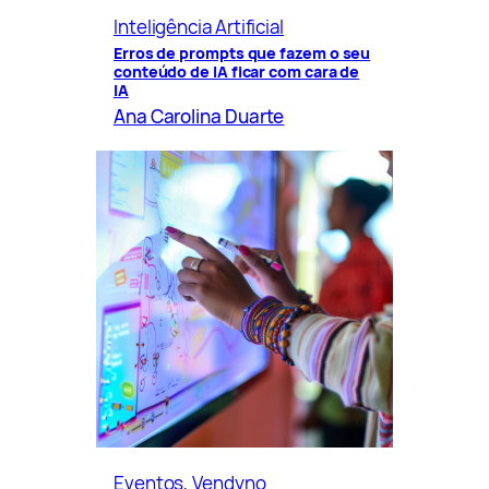
Inteligência Artificial
Erros de prompts que fazem o seu
conteúdo de IA ficar com cara de
IA
Ana Carolina Duarte
Eventos
, 
Vendyno