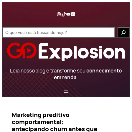
Pular
para
Instagram
TikTok
YouTube
LinkedIn
o
conteúdo
S
e
a
r
c
h
Leia nosso blog e transforme seu
conhecimento
em renda
.
Marketing preditivo
comportamental:
antecipando churn antes que