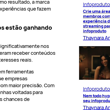
omo resultado, a marca
Infoprodut
experiências que fazem
Crie uma área
membros co
experiência 
streaming par
hos estão ganhando
infoproduto
Thaynara A
gnificativamente nos
peram receber conteúdos
teresses reais.
cem ferramentas
ue empresas
com maior precisão. Com
Infoprodut
anhas voltadas para
Nem todo hyp
as chances de
seu infoprod
Thaynara A