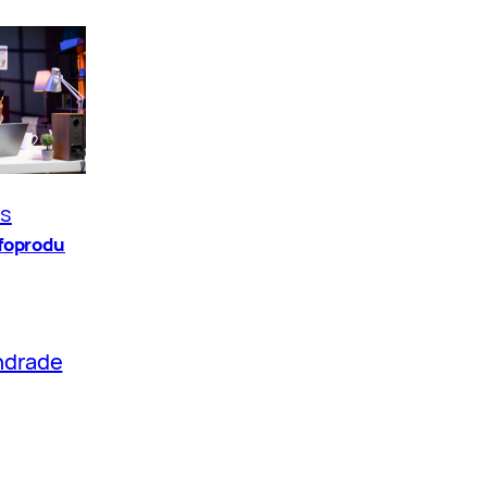
os
nfoprodu
ndrade