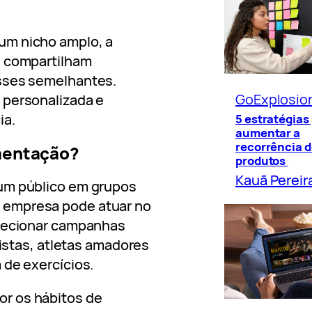
um nicho amplo, a
e compartilham
esses semelhantes.
GoExplosio
 personalizada e
ia.
5 estratégias
aumentar a
recorrência d
gmentação?
produtos
Kauã Pereir
um público em grupos
 empresa pode atuar no
irecionar campanhas
listas, atletas amadores
 de exercícios.
r os hábitos de