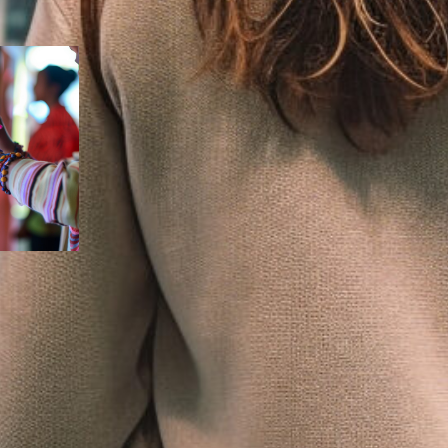
ndyno
e
nsorial
oráveis
a