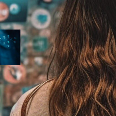
eiro
a
pts que
A ficar
A
a