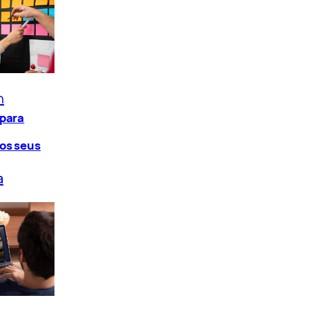
n
 para
os seus
a