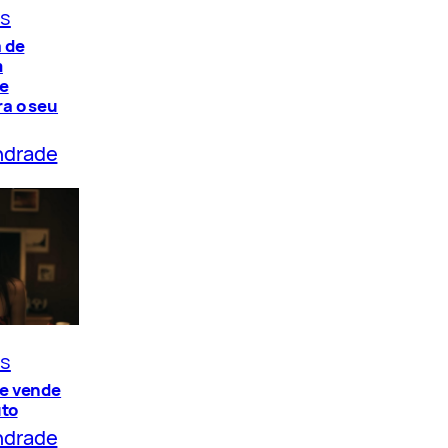
os
 de
m
de
a o seu
ndrade
os
e vende
uto
ndrade