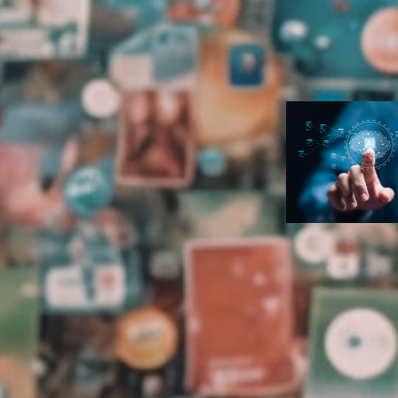
para seu prim
infoproduto
Ana Carolin
Duarte
Inteligência
Artificial
Erros de prom
fazem o seu
conteúdo de I
com cara de I
Ana Carolin