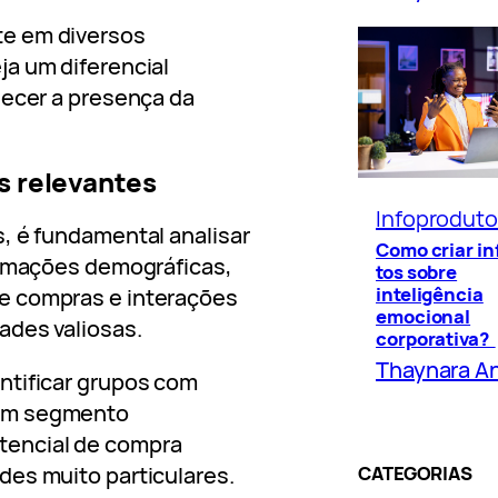
te em diversos
a um diferencial
lecer a presença da
s relevantes
Infoprodut
, é fundamental analisar
Como criar i
ormações demográficas,
tos sobre
inteligência
e compras e interações
emocional
ades valiosas.
corporativa?
Thaynara A
ntificar grupos com
 um segmento
encial de compra
CATEGORIAS
des muito particulares.