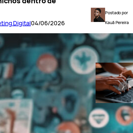
nichos dentro de
Postado por
ting Digital
04/06/2026
Kauã Pereira
POSTS RECENT
GoExplosio
Como fazer p
de palavras-