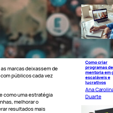
Infoprodut
Negócios
Como criar
programas de
ue as marcas deixassem de
mentoria em 
 com públicos cada vez
escaláveis e
lucrativos
Ana Carolin
e como uma estratégia
Duarte
nhas, melhorar o
rar resultados mais