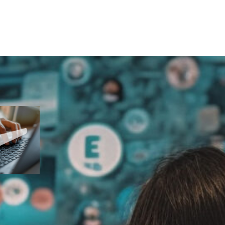
ES
n
esquisa
chave