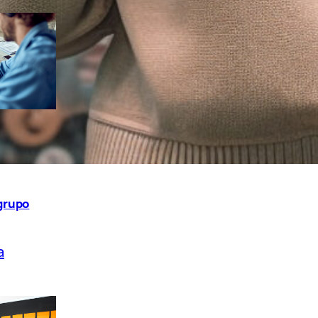
os
, 
grupo
a