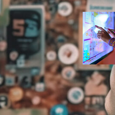
Duarte
Eventos
, 
Ve
Estratégias d
marketing se
para eventos
híbridos mem
Ana Carolin
Duarte