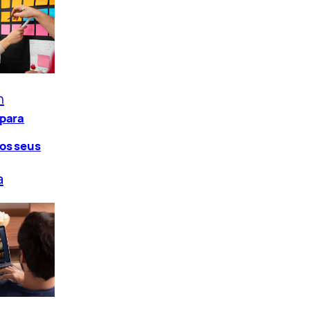
n
 para
os seus
a