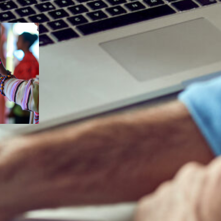
ndyno
e
nsorial
oráveis
a