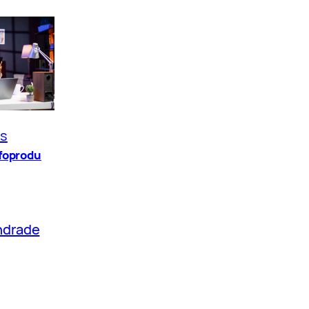
os
nfoprodu
ndrade