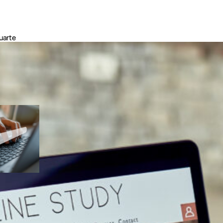
uarte
ES
n
esquisa
chave