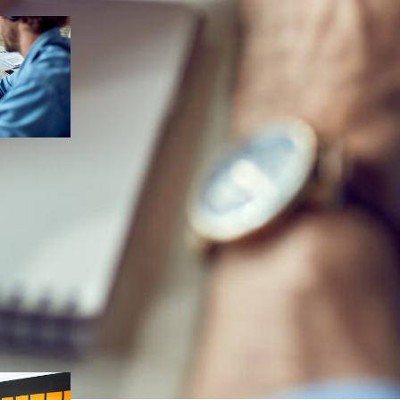
os
, 
grupo
a