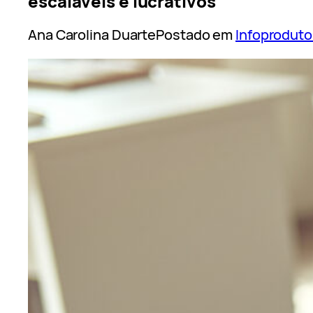
escaláveis e lucrativos
Ana Carolina Duarte
Postado em
Infoproduto