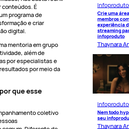
Infoprodut
r conteúdos. É
Crie uma área
 um programa de
membros co
sformação e criar
experiência 
o digital.
streaming par
infoproduto
Thaynara A
 uma mentoria em grupo
tividade, além de
as por especialistas e
resultados por meio da
por que esse
Infoprodut
Nem todo hyp
ompanhamento coletivo
seu infoprod
pessoas
Thaynara A
o comum. Diferente de