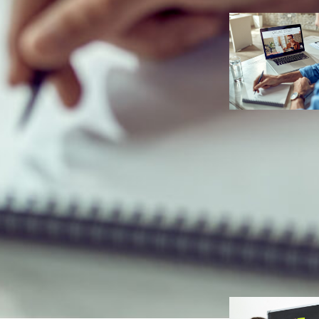
Infoprodut
Negócios
Como criar
programas de
mentoria em 
escaláveis e
lucrativos
Ana Carolin
Duarte