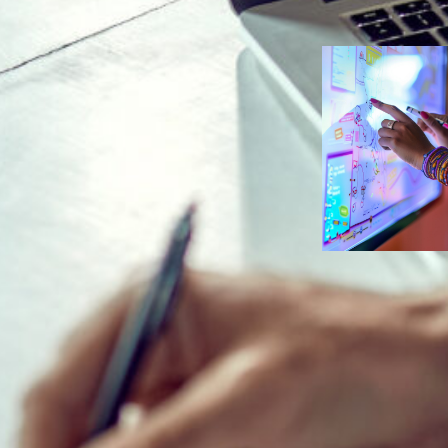
Duarte
Eventos
, 
Ve
Estratégias d
marketing se
para eventos
híbridos mem
Ana Carolin
Duarte