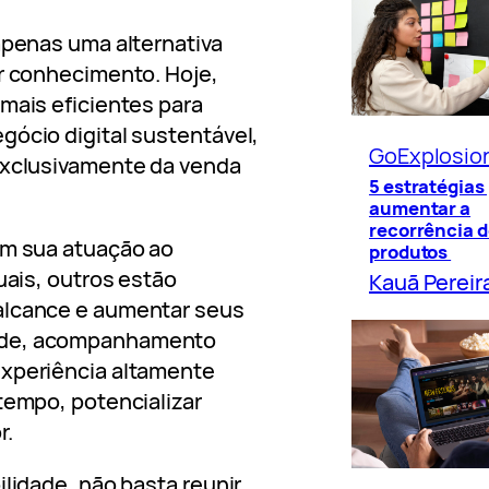
apenas uma alternativa
r conhecimento. Hoje,
mais eficientes para
ócio digital sustentável,
GoExplosio
exclusivamente da venda
5 estratégias
aumentar a
recorrência d
am sua atuação ao
produtos
uais, outros estão
Kauã Pereir
alcance e aumentar seus
dade, acompanhamento
experiência altamente
tempo, potencializar
r.
ilidade, não basta reunir