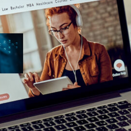
eiro
a
pts que
A ficar
A
a