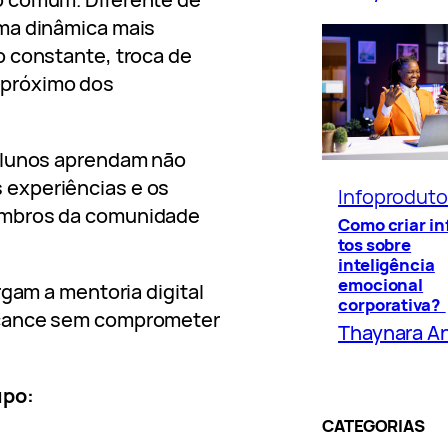
ma dinâmica mais
o constante, troca de
 próximo dos
alunos aprendam não
experiências e os
Infoprodut
embros da comunidade
Como criar i
tos sobre
inteligência
emocional
rgam a mentoria digital
corporativa?
lcance sem comprometer
Thaynara A
upo:
CATEGORIAS