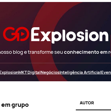
nosso blog e transforme seu
conhecimento em 
Explosion
MKT Digital
Negócios
Inteligência Artificial
Even
AUTOR
a em grupo