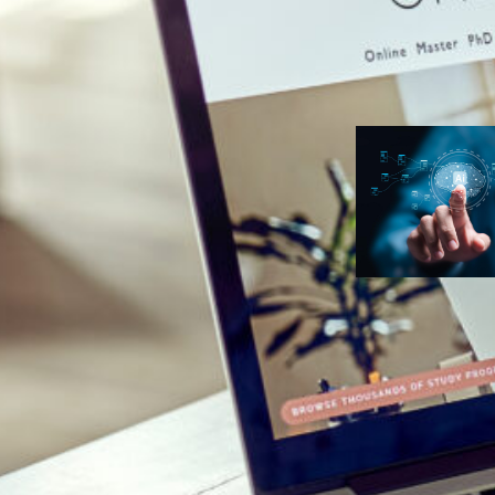
para seu prim
infoproduto
Ana Carolin
Duarte
Inteligência
Artificial
Erros de prom
fazem o seu
conteúdo de I
com cara de I
Ana Carolin