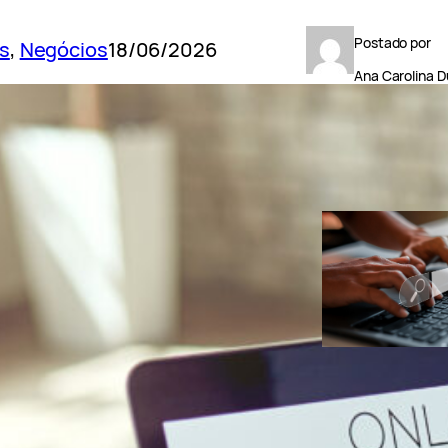
Postado por
s
, 
Negócios
18/06/2026
Ana Carolina D
POSTS RECENT
GoExplosio
Como fazer p
de palavras-