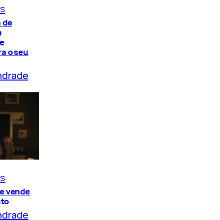
os
 de
m
de
a o seu
ndrade
os
e vende
uto
ndrade