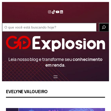
Pular
para
Instagram
TikTok
YouTube
LinkedIn
o
conteúdo
S
e
a
r
c
h
Leia nosso blog e transforme seu
conhecimento
em renda
.
EVELYNE VALGUEIRO