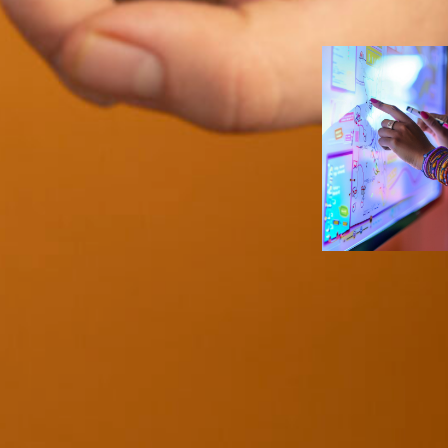
Duarte
Eventos
, 
Ve
Estratégias d
marketing se
para eventos
híbridos mem
Ana Carolin
Duarte