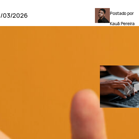
Postado por
/03/2026
Kauã Pereira
POSTS RECENT
GoExplosio
Como fazer p
de palavras-