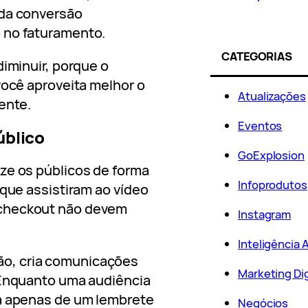
ada conversão
 no faturamento.
CATEGORIAS
diminuir, porque o
você aproveita melhor o
Atualizações
ente.
Eventos
úblico
GoExplosion
ze os públicos de forma
Infoprodutos
 que assistiram ao vídeo
 checkout não devem
Instagram
Inteligência Ar
o, cria comunicações
Marketing Dig
 Enquanto uma audiência
sa apenas de um lembrete
Negócios