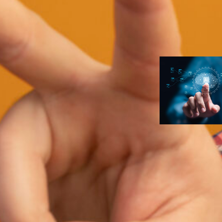
para seu prim
infoproduto
Ana Carolin
Duarte
Inteligência
Artificial
Erros de prom
fazem o seu
conteúdo de I
com cara de I
Ana Carolin