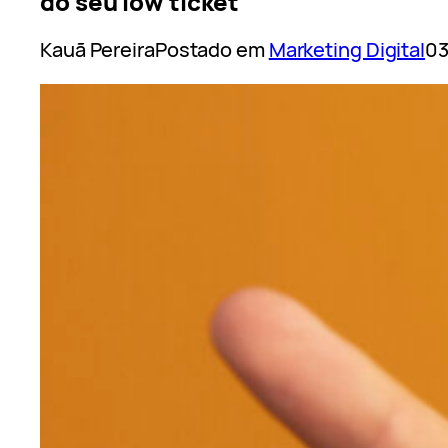
do seu low ticket
Kauã Pereira
Postado em
Marketing Digital
03