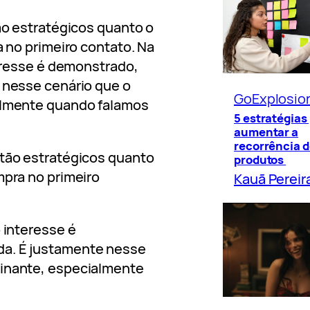
ão estratégicos quanto o
a no primeiro contato. Na
teresse é demonstrado,
 nesse cenário que o
GoExplosio
almente quando falamos
5 estratégias
aumentar a
recorrência d
 tão estratégicos quanto
produtos
mpra no primeiro
Kauã Pereir
o interesse é
da. É justamente nesse
minante, especialmente