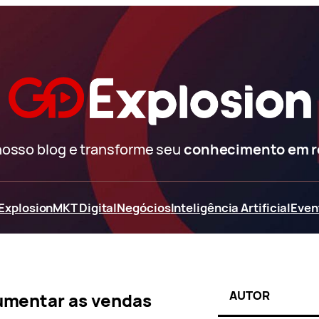
nosso blog e transforme seu
conhecimento em 
Explosion
MKT Digital
Negócios
Inteligência Artificial
Even
AUTOR
aumentar as vendas