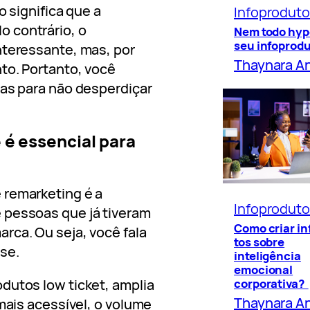
o significa que a
Infoprodut
 contrário, o
Nem todo hyp
seu infoprod
nteressante, mas, por
Thaynara A
to. Portanto, você
das para não desperdiçar
 é essencial para
 remarketing é a
Infoprodut
 pessoas que já tiveram
Como criar i
rca. Ou seja, você fala
tos sobre
se.
inteligência
emocional
corporativa?
dutos low ticket, amplia
Thaynara A
 mais acessível, o volume