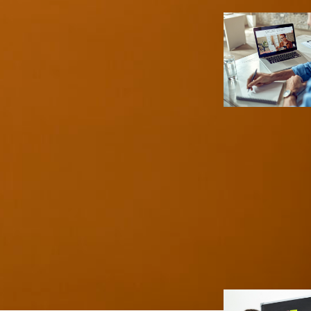
Infoprodut
Negócios
Como criar
programas de
mentoria em 
escaláveis e
lucrativos
Ana Carolin
Duarte