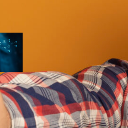
eiro
a
pts que
A ficar
A
a