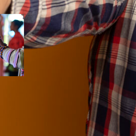
ndyno
e
nsorial
oráveis
a