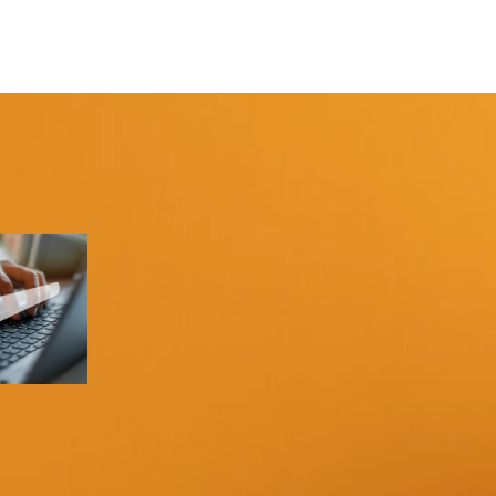
ES
n
esquisa
chave