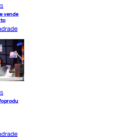
os
e vende
uto
ndrade
os
nfoprodu
ndrade