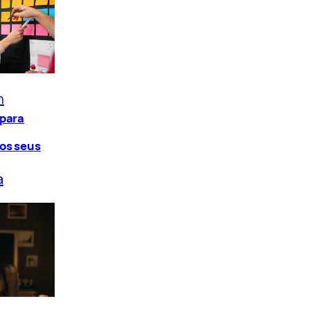
n
 para
os seus
a