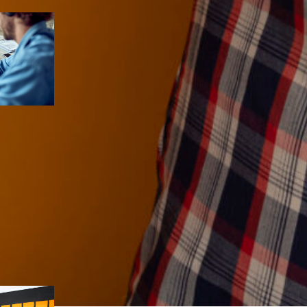
os
, 
grupo
a