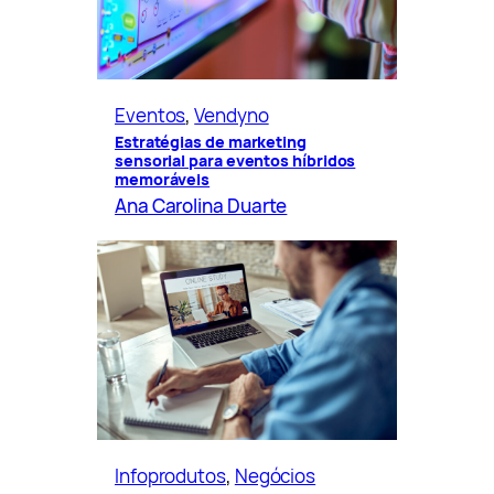
Eventos
, 
Vendyno
Estratégias de marketing
sensorial para eventos híbridos
memoráveis
Ana Carolina Duarte
Infoprodutos
, 
Negócios