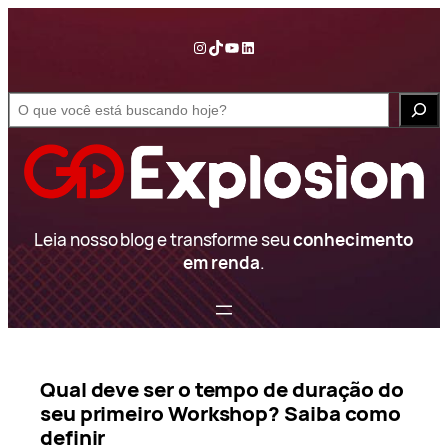
Pular
para
Instagram
TikTok
YouTube
LinkedIn
o
conteúdo
S
e
a
r
c
h
Leia nosso blog e transforme seu
conhecimento
em renda
.
Qual deve ser o tempo de duração do
seu primeiro Workshop? Saiba como
definir